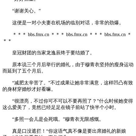
“谢谢关心。”
这便是一对小夫妻在机场的临别对话，非常的劲爆。
＊＊＊ bbs.fmx.cn ＊＊＊ bbs.fmx.cn ＊＊＊ bbs.fmx.cn ＊
＊＊
皇冠财团的当家龙逸辰终于要结婚了。
原本说三个月后举行的婚礼，由于穆青衣坚持的瘦身运动
而延到了五个月后。
“减肥太辛苦了。”不过成果让她非常满意，这样凹凸有致
的身材穿婚纱才好看嘛。
“很漂亮，不过你可不可以不要再照了？”什么时候她变得
这么爱美了，竟然已经足足在镜子前站了快半个小时。
“多照一会儿是会死哦。”穆青衣无限感慨。
真是口没遮拦！“你这语气真不像是要出席婚礼的新娘