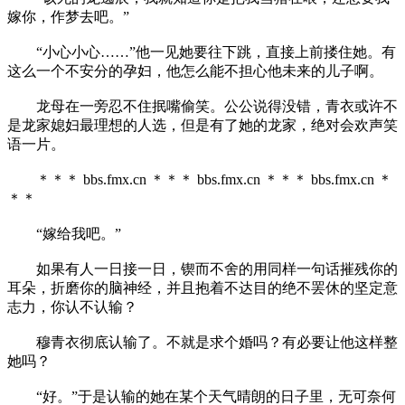
嫁你，作梦去吧。”
“小心小心……”他一见她要往下跳，直接上前搂住她。有
这么一个不安分的孕妇，他怎么能不担心他未来的儿子啊。
龙母在一旁忍不住抿嘴偷笑。公公说得没错，青衣或许不
是龙家媳妇最理想的人选，但是有了她的龙家，绝对会欢声笑
语一片。
＊＊＊ bbs.fmx.cn ＊＊＊ bbs.fmx.cn ＊＊＊ bbs.fmx.cn ＊
＊＊
“嫁给我吧。”
如果有人一日接一日，锲而不舍的用同样一句话摧残你的
耳朵，折磨你的脑神经，并且抱着不达目的绝不罢休的坚定意
志力，你认不认输？
穆青衣彻底认输了。不就是求个婚吗？有必要让他这样整
她吗？
“好。”于是认输的她在某个天气晴朗的日子里，无可奈何