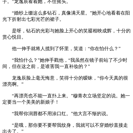
子。”龙逸辰看着她，不住摇头。
“婚纱上缀这么多钻石，真像满天星。”她开心地看着在阳
光下折射出七彩光芒的裙子。
是呀，钻石的光彩与她脸上开心的笑靥相映成辉，十分的
赏心悦目。
他一伸手就将人揽到了怀里，笑道：“你在怕什么？”
“我怕什么？”她伸手戳他，“我虽然在镜子前站了不少时
间，但在这之前，是谁害我一直补妆的？”
龙逸辰脸上毫无悔意，笑得十分的暧昧，“你今天真的很
漂亮啊。”
“再漂亮也不能一直扑上来。”穆青衣立场坚定的说。她一
定要当一个美美的新娘子！
“我帮你润唇都不用涂口红。”他大言不惭的说。
“是哦，那你要不要帮我纹身，我就可以不穿婚纱直接走
出去了。”