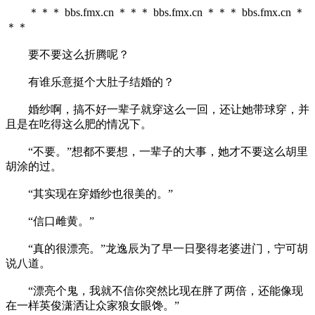
＊＊＊ bbs.fmx.cn ＊＊＊ bbs.fmx.cn ＊＊＊ bbs.fmx.cn ＊
＊＊
要不要这么折腾呢？
有谁乐意挺个大肚子结婚的？
婚纱啊，搞不好一辈子就穿这么一回，还让她带球穿，并
且是在吃得这么肥的情况下。
“不要。”想都不要想，一辈子的大事，她才不要这么胡里
胡涂的过。
“其实现在穿婚纱也很美的。”
“信口雌黄。”
“真的很漂亮。”龙逸辰为了早一日娶得老婆进门，宁可胡
说八道。
“漂亮个鬼，我就不信你突然比现在胖了两倍，还能像现
在一样英俊潇洒让众家狼女眼馋。”