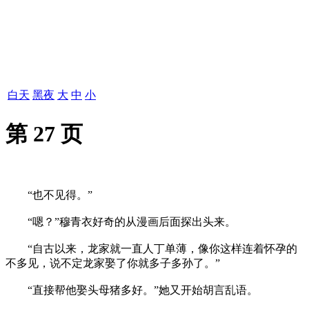
白天
黑夜
大
中
小
第 27 页
“也不见得。”
“嗯？”穆青衣好奇的从漫画后面探出头来。
“自古以来，龙家就一直人丁单薄，像你这样连着怀孕的
不多见，说不定龙家娶了你就多子多孙了。”
“直接帮他娶头母猪多好。”她又开始胡言乱语。