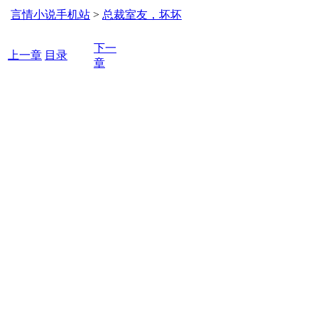
言情小说手机站
>
总裁室友，坏坏
下一
上一章
目录
章