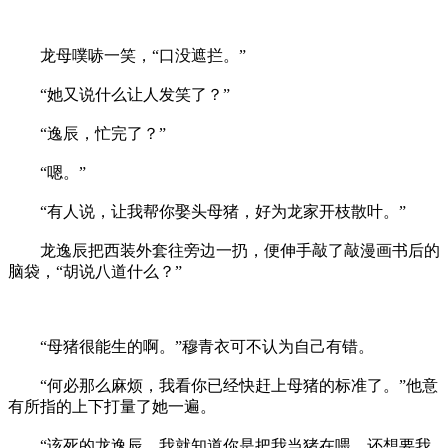
龙母噗哧一笑，“口没遮拦。”
“她又说什么让人发笑了？”
“逸辰，忙完了？”
“嗯。”
“有人说，让我帮你娶头母猪，好为龙家开枝散叶。”
龙逸辰把西装外套往旁边一扔，便伸手敲了敲漫画书后的
脑袋，“胡说八道什么？”
“母猪很能生的啊。”穆青衣可不认为自己有错。
“何必那么麻烦，我看你已经快赶上母猪的标准了。”他意
有所指的上下打量了她一遍。
“该死的龙逸辰，我就知道你是把我当猪在喂，还想要我