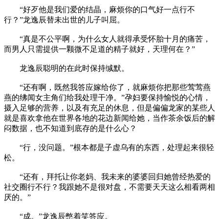
“好歹他是我们爱的结晶，麻烦你的口气好一点行不
行？”龙逸辰替未出世的儿子叫屈。
“真是不公平啊，为什么女人就得承受怀胎十月的痛苦，
而男人只需提供一颗微不足道的精子就好，天理何在？”
龙逸辰聪明的在此时保持缄默。
“还有啊，既然我答应嫁给你了，就麻烦你把那些莺莺燕
燕的绋闻女主角们给我处理干净。”孕妇要保持愉悦的心情，
摄入足够的营养，以及有充足的休息，但是偏偏龙家的某些人
就是喜欢拿他在世界各地的花边新闻给她，当作茶余饭后的解
闷数据，也不知道到底存的是什么心？
“行，没问题。”根本都是子虚乌有的东西，处理起来很轻
松。
“还有，拜托让你老妈、我未来的婆婆回归她曾经热爱的
社交圈行不行？我跟她不是很对盘，不需要天天这么相看两相
厌的。”
“成。”龙逸辰憋着笑答应。